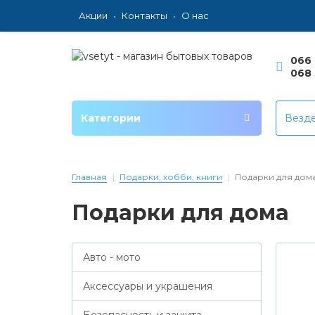
Акции
Контакты
О нас
066 
068 
Категории
Везд
Главная
Подарки, хобби, книги
Подарки для дом
Подарки для дома
Авто - мото
Аксессуары и украшения
Безопасность и защита