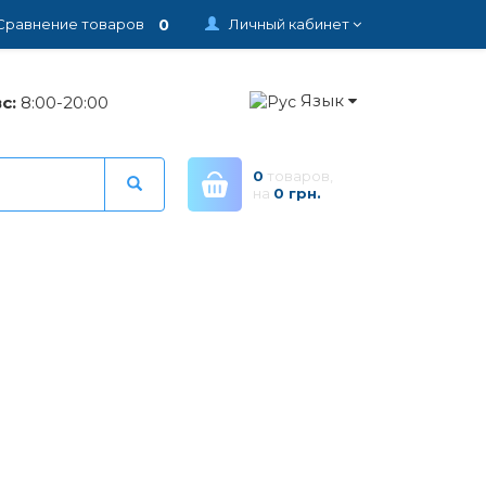
0
Сравнение товаров
Личный кабинет
Язык
с:
8:00-20:00
0
товаров,
на
0 грн.