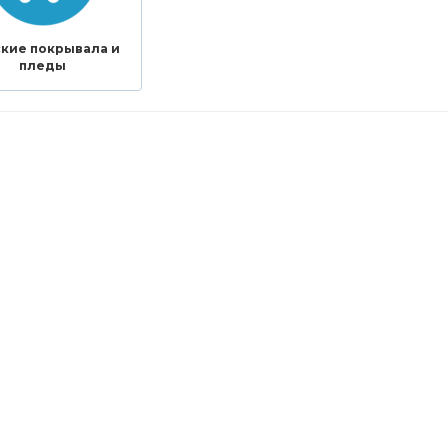
кие покрывала и
пледы