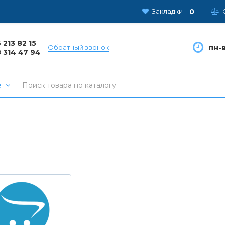
0
Закладки
 213 82 15
пн-в
Обратный звонок
 314 47 94
е