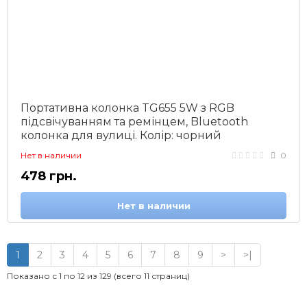
Портативна колонка TG655 5W з RGB
підсвічуванням та ремінцем, Bluetooth
колонка для вулиці. Колір: чорний
Нет в наличии
0
478 грн.
Нет в наличии
1
2
3
4
5
6
7
8
9
>
>|
Показано с 1 по 12 из 129 (всего 11 страниц)