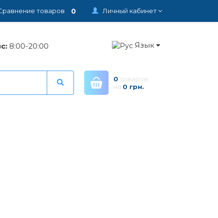
0
Сравнение товаров
Личный кабинет
Язык
с:
8:00-20:00
0
товаров,
на
0 грн.