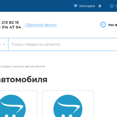
0
Закладки
 213 82 15
пн-в
Обратный звонок
 314 47 94
е
ссуары салона автомобиля
автомобиля