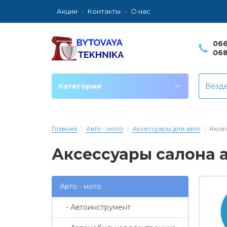
Акции
Контакты
О нас
066
068
Категории
Везд
Главная
Авто - мото
Аксессуары для авто
Аксе
Аксессуары салона 
Авто - мото
- Автоинструмент