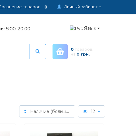
0
Сравнение товаров
Личный кабинет
Язык
с:
8:00-20:00
0
товаров,
на
0 грн.
Наличие (больше > меньше)
12