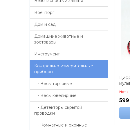
Безопасность и защита
Военторг
Дом и сад
Домашние животные и
зоотовары
Инструмент
Контрольно-измерительные
приборы
Цифр
муль
- Весы торговые
воль
Нет в
хоро
- Весы ювелирные
599
- Детекторы скрытой
проводки
- Комнатные и оконные