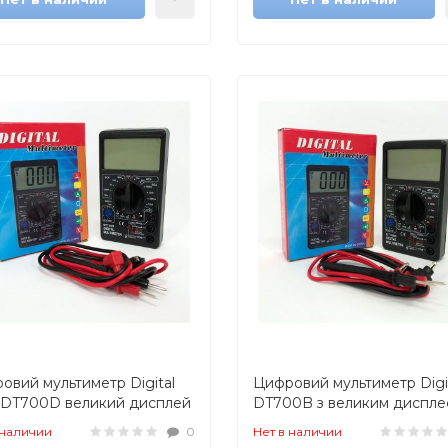
овий мультиметр Digital
Цифровий мультиметр Digi
 DT700D великий дисплей
DT700B з великим диспле
вуком), мультиметр із
тестер для вимірювання
 наличии
0
Нет в наличии
стом
напруги, якісний