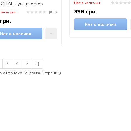
електронний мультиметр,
Нет в наличии
IGITAL мультитестер
професійний тестер
ер, тестер для вимірювання
398 грн.
 наличии
0
уги, якісний
 грн.
Нет в наличии
Нет в наличии
3
4
>
>|
 с 1 по 12 из 43 (всего 4 страниц)