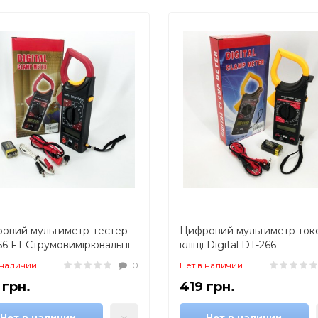
овий мультиметр-тестер
Цифровий мультиметр токо
66 FT Струмовимірювальні
кліщі Digital DT-266
і, Тестер професійний
мультитестер тестер вольт
 наличии
0
Нет в наличии
тиметр для дому
Хороший мультиметр
 грн.
419 грн.
Нет в наличии
Нет в наличии