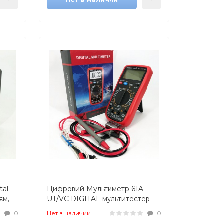
tal
Цифровий Мультиметр 61A
єм,
UT/VC DIGITAL мультитестер
тестер, тестер для вимірювання
0
Нет в наличии
0
напруги