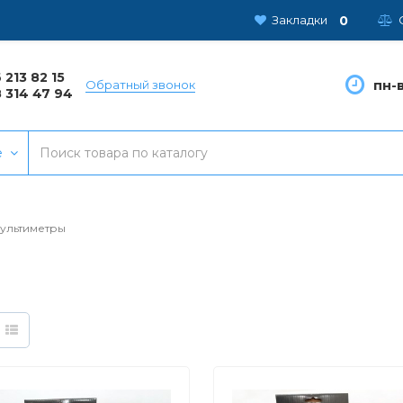
0
Закладки
 213 82 15
пн-в
Обратный звонок
 314 47 94
е
ультиметры