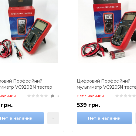
овий Професійний
Цифровий Професійний
тиметр VC9208N тестер
мультиметр VC9205N тест
тметр + термопара,
вольтметр,
 наличии
0
Нет в наличии
ший мультиметр
електровимірювальні тест
 грн.
539 грн.
Нет в наличии
Нет в наличии