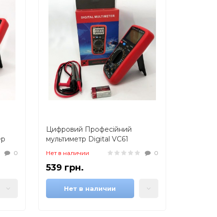
Цифровий Професійний
ер
мультиметр Digital VC61
вольтметр тестер. Зі звуком
0
Нет в наличии
0
ери
видає сигнал під час дзвінка
539 грн.
Нет в наличии