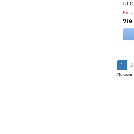
UT D
тест
Нет в
напр
719
1
2
Показано