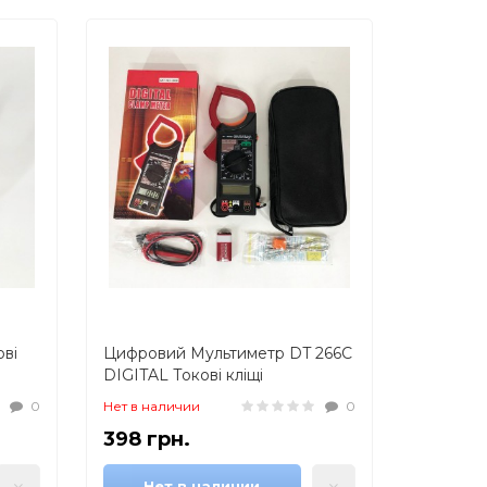
ві
Цифровий Мультиметр DT 266C
DIGITAL Токові кліщі
метр,
мультитестер тестер, Тестер
0
Нет в наличии
0
для електрика
398 грн.
Нет в наличии