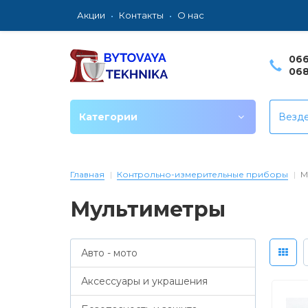
Акции
Контакты
О нас
066
068
Категории
Везд
Главная
Контрольно-измерительные приборы
М
Мультиметры
Авто - мото
Аксессуары и украшения