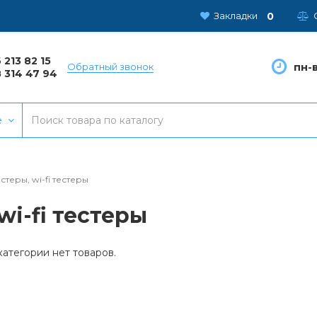
0
Закладки
 213 82 15
пн-в
Обратный звонок
 314 47 94
е
теры, wi-fi тестеры
wi-fi тестеры
категории нет товаров.