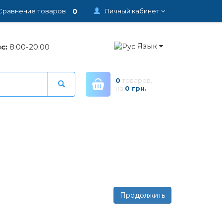
0
Сравнение товаров
Личный кабинет
Язык
с:
8:00-20:00
0
товаров,
на
0 грн.
Продолжить