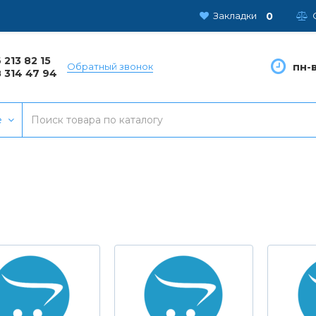
0
Закладки
 213 82 15
пн-в
Обратный звонок
 314 47 94
е