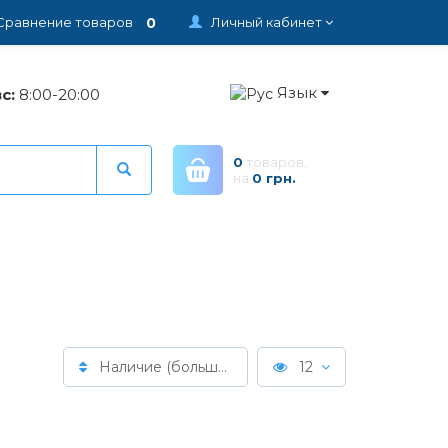
0
Сравнение товаров
Личный кабинет
Язык
с:
8:00-20:00
0
товаров,
на
0 грн.
Наличие (больше > меньше)
12