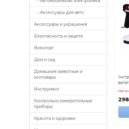
- Автомобильная электроника
- Аксессуары для авто
Аксессуары и украшения
Безопасность и защита
Военторг
Дом и сад
Домашние животные и
Інст
зоотовары
вм'ят
Den-
Инструмент
Нет в
- Кле
298
комп
Контрольно-измерительные
приборы
Красота и здоровье