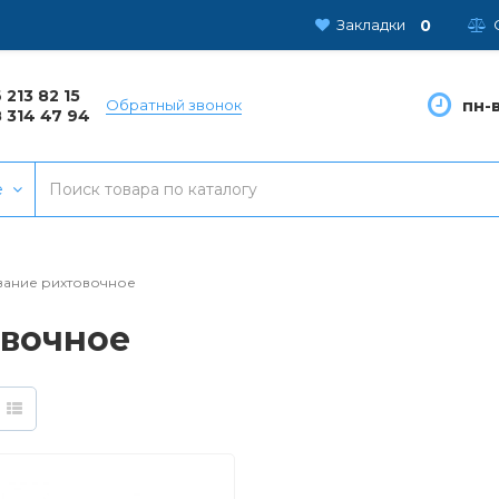
0
Закладки
 213 82 15
пн-в
Обратный звонок
 314 47 94
е
ание рихтовочное
овочное