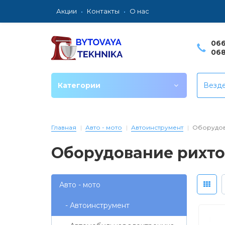
Акции
Контакты
О нас
066
068
Категории
Везд
Главная
Авто - мото
Автоинструмент
Оборудов
Оборудование рихт
Авто - мото
- Автоинструмент