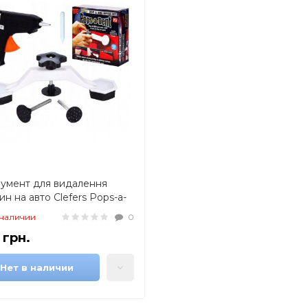
румент для видалення
ин на авто Clefers Pops-a-
 Рихтування своїми руками
 наличии
0
й, Пістолет, Присоска в
 грн.
лекті
Нет в наличии