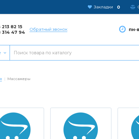
0
Закладки
 213 82 15
пн-в
Обратный звонок
 314 47 94
е
я
Массажеры