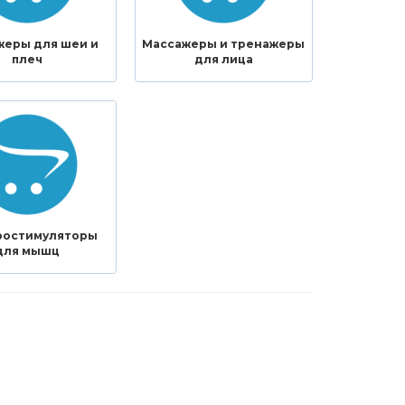
жеры для шеи и
Массажеры и тренажеры
плеч
для лица
ростимуляторы
для мышц