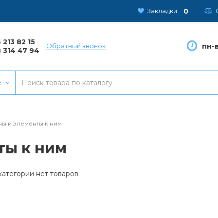
0
Закладки
 213 82 15
пн-в
Обратный звонок
 314 47 94
е
 и элементы к ним
ты к ним
категории нет товаров.