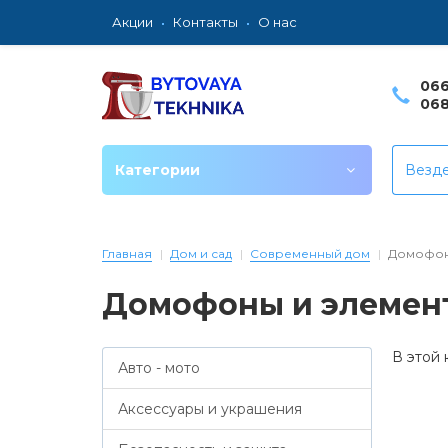
Акции
Контакты
О нас
066
068
Категории
Везд
Главная
Дом и сад
Современный дом
Домофоны
Домофоны и элемен
В этой 
Авто - мото
Аксессуары и украшения