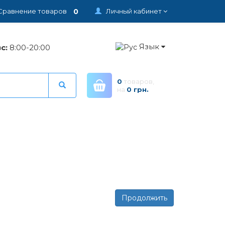
0
Сравнение товаров
Личный кабинет
Язык
с:
8:00-20:00
0
товаров,
на
0 грн.
Продолжить