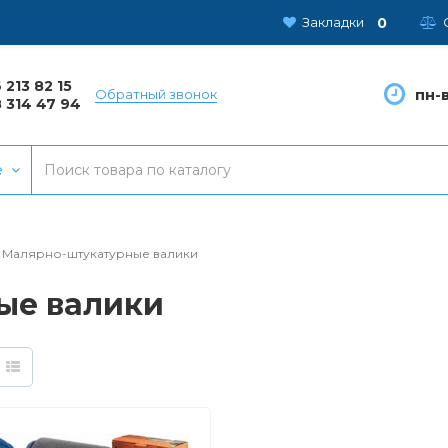
0
Закладки
 213 82 15
пн-в
Обратный звонок
 314 47 94
е
Малярно-штукатурные валики
ые валики