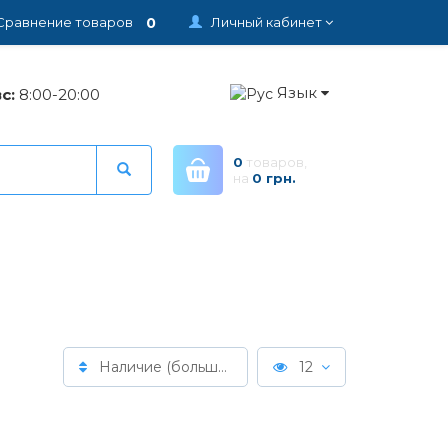
0
Сравнение товаров
Личный кабинет
Язык
с:
8:00-20:00
0
товаров,
на
0 грн.
Наличие (больше > меньше)
12