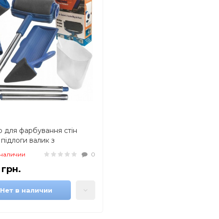
р для фарбування стін
 підлоги валик з
вуаром Paint Roller 5 в 1
 наличии
0
 грн.
Нет в наличии