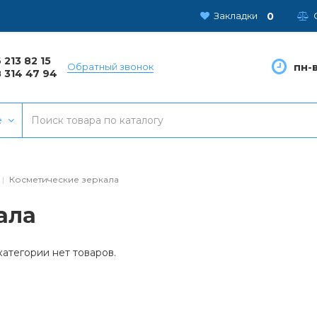
0
Закладки
 213 82 15
пн-в
Обратный звонок
 314 47 94
е
Косметические зеркала
ала
категории нет товаров.