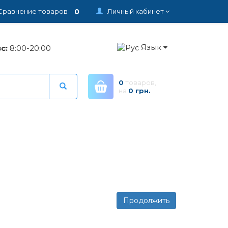
0
Сравнение товаров
Личный кабинет
Язык
с:
8:00-20:00
0
товаров,
на
0 грн.
Продолжить