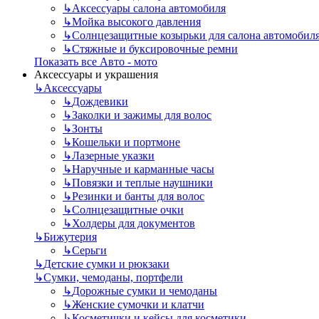
↳
Аксессуары салона автомобиля
↳
Мойка высокого давления
↳
Солнцезащитные козырьки для салона автомобил
↳
Стяжные и буксировочные ремни
Показать все Авто - мото
Аксессуары и украшения
↳
Аксессуары
↳
Дождевики
↳
Заколки и зажимы для волос
↳
Зонты
↳
Кошельки и портмоне
↳
Лазерные указки
↳
Наручные и карманные часы
↳
Повязки и теплые наушники
↳
Резинки и банты для волос
↳
Солнцезащитные очки
↳
Холдеры для документов
↳
Бижутерия
↳
Серьги
↳
Детские сумки и рюкзаки
↳
Сумки, чемоданы, портфели
↳
Дорожные сумки и чемоданы
↳
Женские сумочки и клатчи
↳
Косметички и кейсы для косметики