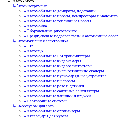
Авто - мото
↳
Автоинструмент
↳
Автомобильные домкраты, подставки
↳
Автомобильные насосы, компрессоры и маномет
↳
Автомобильные топливные насосы
↳
Автомойка
↳
Оборудование рихтовочное
↳
Предпусковые подогреватели и автономные обог
↳
Автомобильная электроника
↳
GPS
↳
Автозвук
↳
Автомобильные FM трансмиттеры
↳
Автомобильные видеокамеры
↳
Автомобильные видеорегистраторы
↳
Автомобильные диагностические сканеры
↳
Автомобильные пуско-зарядные устройства
↳
Автомобильные пылесосы
↳
Автомобильные реле и датчики
↳
Автомобильные салонные вентиляторы
↳
Автомобильные чайники и кружки
↳
Парковочные системы
↳
Аксессуары для авто
↳
Автомобильные органайзеры
↳
Аксессуары для кузова