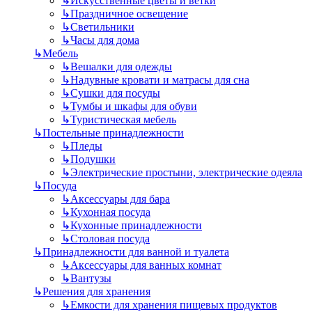
↳
Искусственные цветы и ветки
↳
Праздничное освещение
↳
Светильники
↳
Часы для дома
↳
Мебель
↳
Вешалки для одежды
↳
Надувные кровати и матрасы для сна
↳
Сушки для посуды
↳
Тумбы и шкафы для обуви
↳
Туристическая мебель
↳
Постельные принадлежности
↳
Пледы
↳
Подушки
↳
Электрические простыни, электрические одеяла
↳
Посуда
↳
Аксессуары для бара
↳
Кухонная посуда
↳
Кухонные принадлежности
↳
Столовая посуда
↳
Принадлежности для ванной и туалета
↳
Аксессуары для ванных комнат
↳
Вантузы
↳
Решения для хранения
↳
Емкости для хранения пищевых продуктов