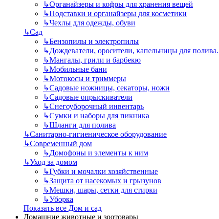
↳
Органайзеры и кофры для хранения вещей
↳
Подставки и органайзеры для косметики
↳
Чехлы для одежды, обуви
↳
Сад
↳
Бензопилы и электропилы
↳
Дождеватели, оросители, капельницы для полива.
↳
Мангалы, грили и барбекю
↳
Мобильные бани
↳
Мотокосы и триммеры
↳
Садовые ножницы, секаторы, ножи
↳
Садовые опрыскиватели
↳
Снегоуборочный инвентарь
↳
Сумки и наборы для пикника
↳
Шланги для полива
↳
Санитарно-гигиеническое оборудование
↳
Современный дом
↳
Домофоны и элементы к ним
↳
Уход за домом
↳
Губки и мочалки хозяйственные
↳
Защита от насекомых и грызунов
↳
Мешки, шары, сетки для стирки
↳
Уборка
Показать все Дом и сад
Домашние животные и зоотовары