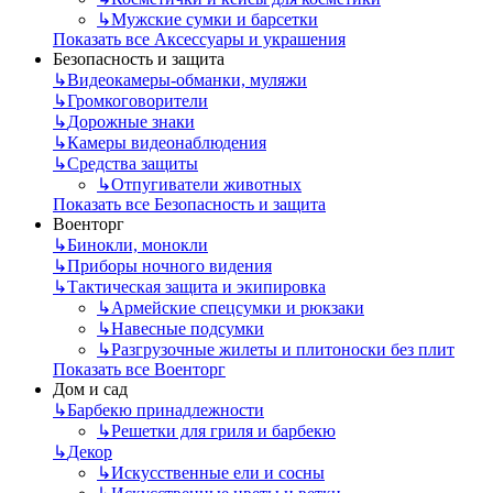
↳
Мужские сумки и барсетки
Показать все Аксессуары и украшения
Безопасность и защита
↳
Видеокамеры-обманки, муляжи
↳
Громкоговорители
↳
Дорожные знаки
↳
Камеры видеонаблюдения
↳
Средства защиты
↳
Отпугиватели животных
Показать все Безопасность и защита
Военторг
↳
Бинокли, монокли
↳
Приборы ночного видения
↳
Тактическая защита и экипировка
↳
Армейские спецсумки и рюкзаки
↳
Навесные подсумки
↳
Разгрузочные жилеты и плитоноски без плит
Показать все Военторг
Дом и сад
↳
Барбекю принадлежности
↳
Решетки для гриля и барбекю
↳
Декор
↳
Искусственные ели и сосны