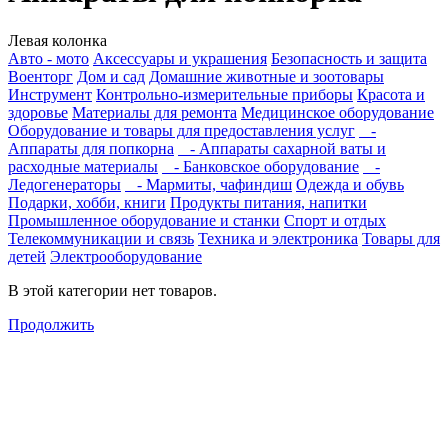
Левая колонка
Авто - мото
Аксессуары и украшения
Безопасность и защита
Военторг
Дом и сад
Домашние животные и зоотовары
Инструмент
Контрольно-измерительные приборы
Красота и
здоровье
Материалы для ремонта
Медицинское оборудование
Оборудование и товары для предоставления услуг
-
Аппараты для попкорна
- Аппараты сахарной ваты и
расходные материалы
- Банковское оборудование
-
Ледогенераторы
- Мармиты, чафиндиш
Одежда и обувь
Подарки, хобби, книги
Продукты питания, напитки
Промышленное оборудование и станки
Спорт и отдых
Телекоммуникации и связь
Техника и электроника
Товары для
детей
Электрооборудование
В этой категории нет товаров.
Продолжить