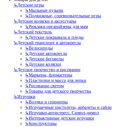
↳
Детские игры
↳
Мыльные пузыри
↳
Подвижные, соревновательные игры
↳
Детские коляски и аксессуары
↳
Рюкзаки-органайзеры для мам
↳
Детский текстиль
↳
Детские покрывала и пледы
↳
Детский транспорт и автокресла
↳
Велосипеды
↳
Детские автокресла
↳
Детские беговелы
↳
Детские коляски
↳
Детское творчество и рисование
↳
Маркеры, фломастеры
↳
Пластилин и масса для лепки
↳
Рисование светом
↳
Товары для детского творчества
↳
Игрушки
↳
Волчки и спиннеры
↳
Игрушечные пистолеты, арбалеты и сабли
↳
Игрушки-антистресс. Симпл‑димпл
↳
Интерактивные детские игрушки
↳
Конструкторы