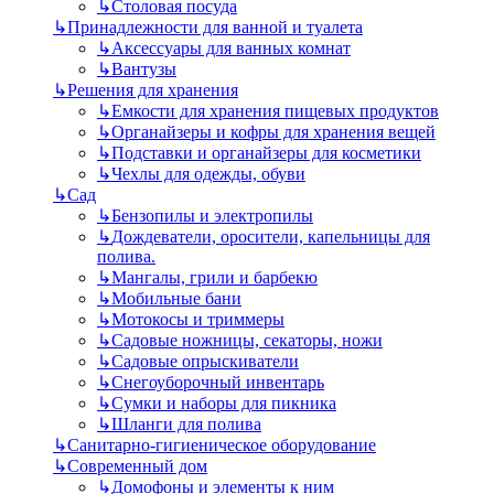
↳
Столовая посуда
↳
Принадлежности для ванной и туалета
↳
Аксессуары для ванных комнат
↳
Вантузы
↳
Решения для хранения
↳
Емкости для хранения пищевых продуктов
↳
Органайзеры и кофры для хранения вещей
↳
Подставки и органайзеры для косметики
↳
Чехлы для одежды, обуви
↳
Сад
↳
Бензопилы и электропилы
↳
Дождеватели, оросители, капельницы для
полива.
↳
Мангалы, грили и барбекю
↳
Мобильные бани
↳
Мотокосы и триммеры
↳
Садовые ножницы, секаторы, ножи
↳
Садовые опрыскиватели
↳
Снегоуборочный инвентарь
↳
Сумки и наборы для пикника
↳
Шланги для полива
↳
Санитарно-гигиеническое оборудование
↳
Современный дом
↳
Домофоны и элементы к ним