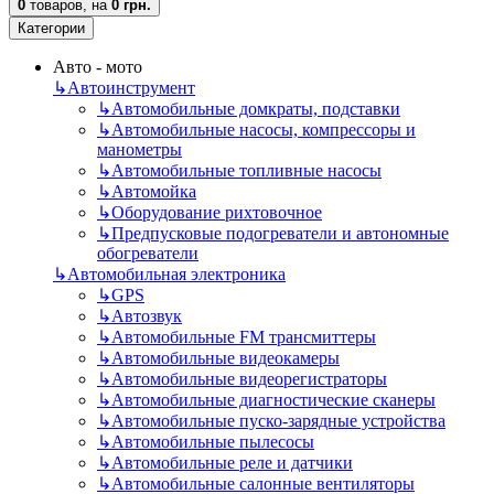
0
товаров,
на
0 грн.
Категории
Авто - мото
↳
Автоинструмент
↳
Автомобильные домкраты, подставки
↳
Автомобильные насосы, компрессоры и
манометры
↳
Автомобильные топливные насосы
↳
Автомойка
↳
Оборудование рихтовочное
↳
Предпусковые подогреватели и автономные
обогреватели
↳
Автомобильная электроника
↳
GPS
↳
Автозвук
↳
Автомобильные FM трансмиттеры
↳
Автомобильные видеокамеры
↳
Автомобильные видеорегистраторы
↳
Автомобильные диагностические сканеры
↳
Автомобильные пуско-зарядные устройства
↳
Автомобильные пылесосы
↳
Автомобильные реле и датчики
↳
Автомобильные салонные вентиляторы