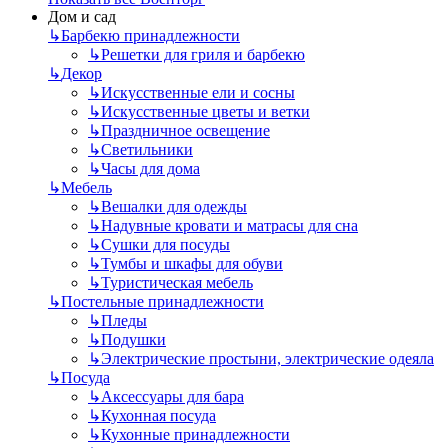
Дом и сад
↳
Барбекю принадлежности
↳
Решетки для гриля и барбекю
↳
Декор
↳
Искусственные ели и сосны
↳
Искусственные цветы и ветки
↳
Праздничное освещение
↳
Светильники
↳
Часы для дома
↳
Мебель
↳
Вешалки для одежды
↳
Надувные кровати и матрасы для сна
↳
Сушки для посуды
↳
Тумбы и шкафы для обуви
↳
Туристическая мебель
↳
Постельные принадлежности
↳
Пледы
↳
Подушки
↳
Электрические простыни, электрические одеяла
↳
Посуда
↳
Аксессуары для бара
↳
Кухонная посуда
↳
Кухонные принадлежности