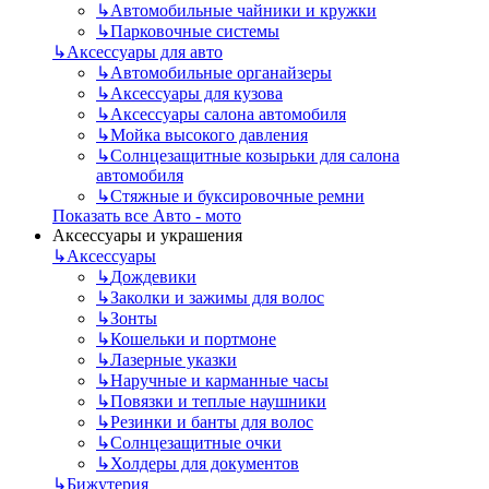
↳
Автомобильные чайники и кружки
↳
Парковочные системы
↳
Аксессуары для авто
↳
Автомобильные органайзеры
↳
Аксессуары для кузова
↳
Аксессуары салона автомобиля
↳
Мойка высокого давления
↳
Солнцезащитные козырьки для салона
автомобиля
↳
Стяжные и буксировочные ремни
Показать все Авто - мото
Аксессуары и украшения
↳
Аксессуары
↳
Дождевики
↳
Заколки и зажимы для волос
↳
Зонты
↳
Кошельки и портмоне
↳
Лазерные указки
↳
Наручные и карманные часы
↳
Повязки и теплые наушники
↳
Резинки и банты для волос
↳
Солнцезащитные очки
↳
Холдеры для документов
↳
Бижутерия