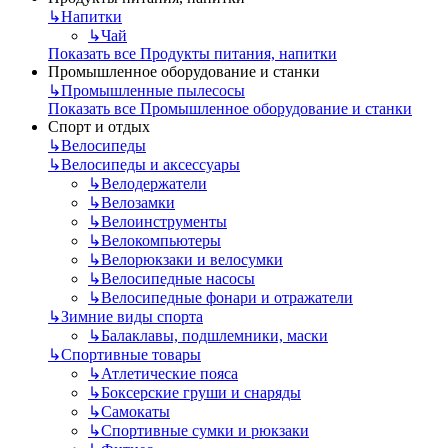
↳
Напитки
↳
Чай
Показать все Продукты питания, напитки
Промышленное оборудование и станки
↳
Промышленные пылесосы
Показать все Промышленное оборудование и станки
Спорт и отдых
↳
Велосипеды
↳
Велосипеды и аксессуары
↳
Велодержатели
↳
Велозамки
↳
Велоинструменты
↳
Велокомпьютеры
↳
Велорюкзаки и велосумки
↳
Велосипедные насосы
↳
Велосипедные фонари и отражатели
↳
Зимние виды спорта
↳
Балаклавы, подшлемники, маски
↳
Спортивные товары
↳
Атлетические пояса
↳
Боксерские груши и снаряды
↳
Самокаты
↳
Спортивные сумки и рюкзаки