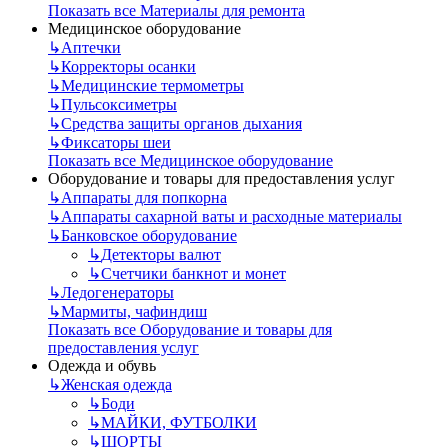
Показать все Материалы для ремонта
Медицинское оборудование
↳
Аптечки
↳
Корректоры осанки
↳
Медицинские термометры
↳
Пульсоксиметры
↳
Средства защиты органов дыхания
↳
Фиксаторы шеи
Показать все Медицинское оборудование
Оборудование и товары для предоставления услуг
↳
Аппараты для попкорна
↳
Аппараты сахарной ваты и расходные материалы
↳
Банковское оборудование
↳
Детекторы валют
↳
Счетчики банкнот и монет
↳
Ледогенераторы
↳
Мармиты, чафиндиш
Показать все Оборудование и товары для
предоставления услуг
Одежда и обувь
↳
Женская одежда
↳
Боди
↳
МАЙКИ, ФУТБОЛКИ
↳
ШОРТЫ