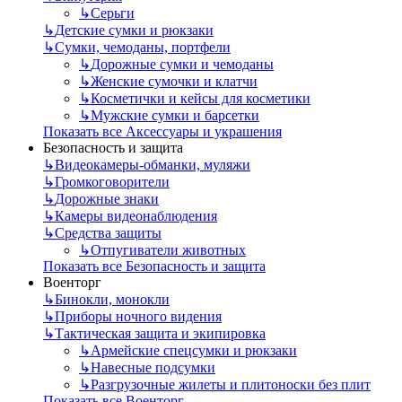
↳
Серьги
↳
Детские сумки и рюкзаки
↳
Сумки, чемоданы, портфели
↳
Дорожные сумки и чемоданы
↳
Женские сумочки и клатчи
↳
Косметички и кейсы для косметики
↳
Мужские сумки и барсетки
Показать все Аксессуары и украшения
Безопасность и защита
↳
Видеокамеры-обманки, муляжи
↳
Громкоговорители
↳
Дорожные знаки
↳
Камеры видеонаблюдения
↳
Средства защиты
↳
Отпугиватели животных
Показать все Безопасность и защита
Военторг
↳
Бинокли, монокли
↳
Приборы ночного видения
↳
Тактическая защита и экипировка
↳
Армейские спецсумки и рюкзаки
↳
Навесные подсумки
↳
Разгрузочные жилеты и плитоноски без плит
Показать все Военторг