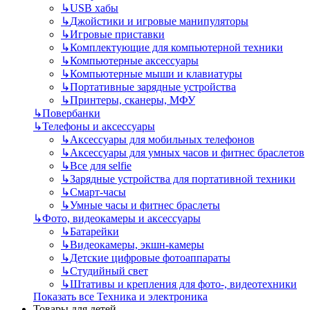
↳
USB хабы
↳
Джойстики и игровые манипуляторы
↳
Игровые приставки
↳
Комплектующие для компьютерной техники
↳
Компьютерные аксессуары
↳
Компьютерные мыши и клавиатуры
↳
Портативные зарядные устройства
↳
Принтеры, сканеры, МФУ
↳
Повербанки
↳
Телефоны и аксессуары
↳
Аксессуары для мобильных телефонов
↳
Аксессуары для умных часов и фитнес браслетов
↳
Все для selfie
↳
Зарядные устройства для портативной техники
↳
Смарт-часы
↳
Умные часы и фитнес браслеты
↳
Фото, видеокамеры и аксессуары
↳
Батарейки
↳
Видеокамеры, экшн-камеры
↳
Детские цифровые фотоаппараты
↳
Студийный свет
↳
Штативы и крепления для фото-, видеотехники
Показать все Техника и электроника
Товары для детей