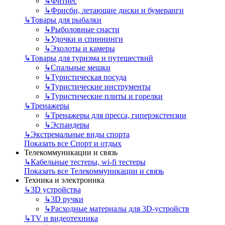
↳
Фитнес
↳
Фрисби, летающие диски и бумеранги
↳
Товары для рыбалки
↳
Рыболовные снасти
↳
Удочки и спиннинги
↳
Эхолоты и камеры
↳
Товары для туризма и путешествий
↳
Спальные мешки
↳
Туристическая посуда
↳
Туристические инструменты
↳
Туристические плиты и горелки
↳
Тренажеры
↳
Тренажеры для пресса, гиперэкстензии
↳
Эспандеры
↳
Экстремальные виды спорта
Показать все Спорт и отдых
Телекоммуникации и связь
↳
Кабельные тестеры, wi-fi тестеры
Показать все Телекоммуникации и связь
Техника и электроника
↳
3D устройства
↳
3D ручки
↳
Расходные материалы для 3D-устройств
↳
TV и видеотехника