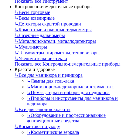
Показать все Инструмент
Контрольно-измерительные приборы
↳
Весы торговые
↳
Весы ювелирные
↳
Детекторы скрытой проводки
↳
Комнатные и оконные термометры
↳
Лазерные дальномеры
↳
Металлоискатели, металлодетекторы
↳
Мультиметры
↳
Термометры, пирометры, тепловизоры
↳
Увеличительное стекло
Показать все Контрольно-измерительные приборы
Красота и здоровье
↳
Все для маникюра и педикюра
↳
Лампы для гель-лака
↳
Маникюрно-педикюрные инструменты
↳
Пемзы, терки и наборы для педикюра
↳
Приборы и инструменты для маникюра и
педикюра
↳
Все для салонов красоты
↳
Оборудование и профессиональные
депиляционные средства
↳
Косметика по уходу
↳
Косметические зеркала