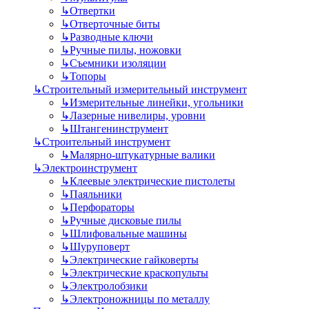
↳
Отвертки
↳
Отверточные биты
↳
Разводные ключи
↳
Ручные пилы, ножовки
↳
Съемники изоляции
↳
Топоры
↳
Строительный измерительный инструмент
↳
Измерительные линейки, угольники
↳
Лазерные нивелиры, уровни
↳
Штангенинструмент
↳
Строительный инструмент
↳
Малярно-штукатурные валики
↳
Электроинструмент
↳
Клеевые электрические пистолеты
↳
Паяльники
↳
Перфораторы
↳
Ручные дисковые пилы
↳
Шлифовальные машины
↳
Шуруповерт
↳
Электрические гайковерты
↳
Электрические краскопульты
↳
Электролобзики
↳
Электроножницы по металлу